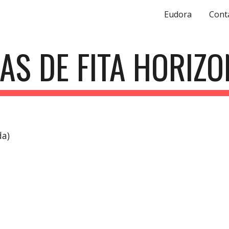
Eudora
Cont
ip to main content
Skip to navigat
AS DE FITA HORIZO
da)