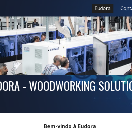
Eudora
Cont
ip to main content
Skip to navigat
DORA - WOODWORKING SOLUTI
Bem-vindo à Eudora