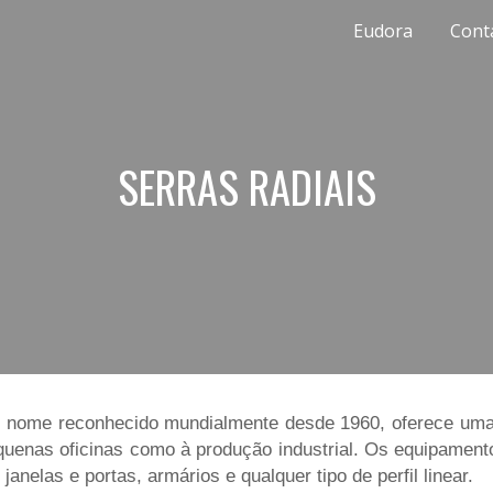
Eudora
Cont
ip to main content
Skip to navigat
SERRAS
RADIAIS
 nome reconhecido mundialmente desde 1960, oferece uma
quenas oficinas como à produção industrial. Os equipamento
elas e portas, armários e qualquer tipo de perfil linear.