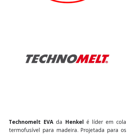
Technomelt
EVA
da
Henkel
é
líder em
cola
termofusível para madeira.
P
rojetad
a
para os