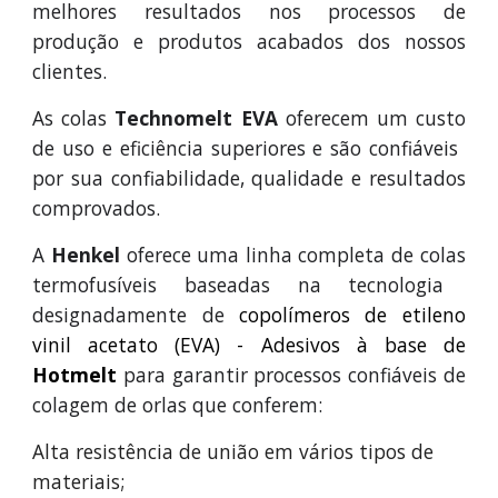
melhores resultados nos processos de
produção e produtos acabados d
os
nossos
clientes.
As colas
Technomelt EVA
oferecem
um
custo
de uso e eficiência superiores e são confiáveis ​​
por sua confiabilidade, qualidade e resultados
comprovados
.
A
Henkel
oferece uma linha completa de
colas
termofusíveis basead
a
s
na
tecnologia
designadamente de
c
opolímeros de etileno
vinil acetato (EVA) -
A
desivos à base de
Hotmelt
para garantir processos confiáveis ​​de
colagem de
orlas que conferem:
Alta resistência de união em vários tipos de
materiais;