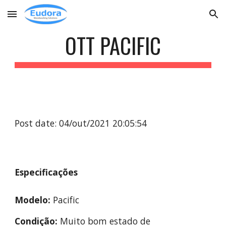
Skip to main content
Skip to navigation
OTT 
PACIFIC
Post date: 
04
/
out
/20
21
 2
0
:05:54
Especificações
Modelo:
Pacific
Condição:
 Muito bom estado de 