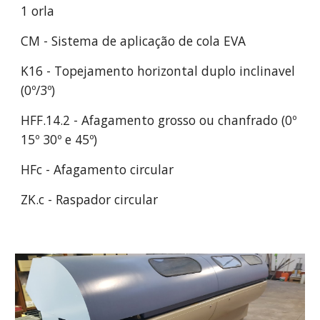
1 orla
CM - Sistema de aplicação de cola EVA
K16 - Topejamento horizontal duplo inclinavel 
(0º/
3
º)
HFF.14.2 - Afagamento 
grosso ou chanfrado (0
º
15
º
 30
º
 e 45
º)
HFc - Afagamento circular
ZK.c - Raspador circular